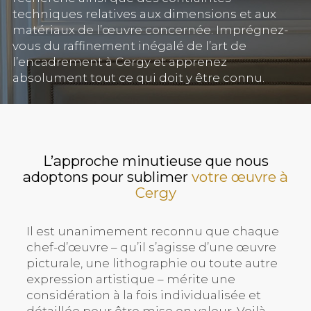
techniques relatives aux dimensions et aux
matériaux de l’œuvre concernée. Imprégnez-
vous du raffinement inégalé de l’art de
l’encadrement à Cergy et apprenez
absolument tout ce qui doit y être connu.
L’approche minutieuse que nous
adoptons pour sublimer
votre œuvre à
Cergy
Il est unanimement reconnu que chaque
chef-d’œuvre – qu’il s’agisse d’une œuvre
picturale, une lithographie ou toute autre
expression artistique – mérite une
considération à la fois individualisée et